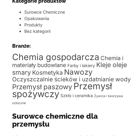
Kategorie produktów
Surowce Chemiczne
Opakowania
Produkty
Bez kategorii
Branże:
Chemia gospodarcza
Chemia i
Kleje oleje
materiały budowlane
Farby i lakiery
Nawozy
smary
Kosmetyka
Oczyszczalnie ścieków i uzdatnianie wody
Przemysł
Przemysł paszowy
spożywczy
Szkło i ceramika
Żywice i tworzywa
sztuczne
Surowce chemiczne dla
przemysłu