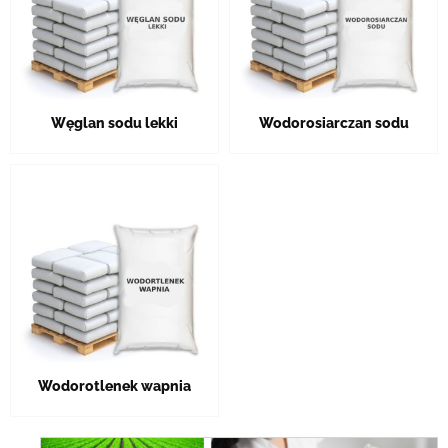
Węglan sodu lekki
Wodorosiarczan sodu
Wodorotlenek wapnia