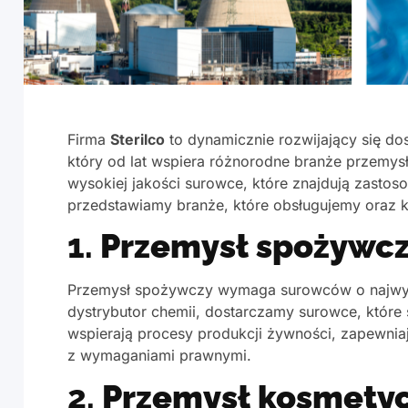
Firma
Sterilco
to dynamicznie rozwijający się do
który od lat wspiera różnorodne branże przemys
wysokiej jakości surowce, które znajdują zastos
przedstawiamy branże, które obsługujemy oraz
1.
Przemysł spożywc
Przemysł spożywczy wymaga surowców o najwyżs
dystrybutor chemii, dostarczamy surowce, które
wspierają procesy produkcji żywności, zapewniaj
z wymaganiami prawnymi.
2.
Przemysł kosmety