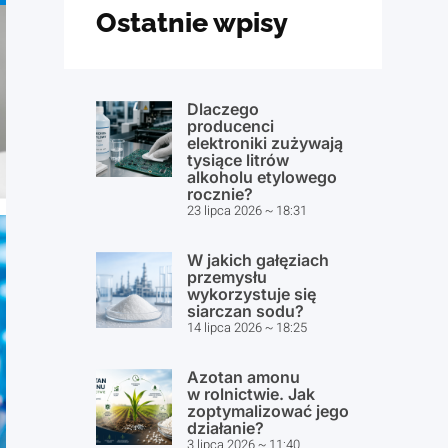
Ostatnie wpisy
Dlaczego
producenci
elektroniki zużywają
tysiące litrów
alkoholu etylowego
rocznie?
23 lipca 2026
18:31
W jakich gałęziach
przemysłu
wykorzystuje się
siarczan sodu?
14 lipca 2026
18:25
Azotan amonu
w rolnictwie. Jak
zoptymalizować jego
działanie?
3 lipca 2026
11:40