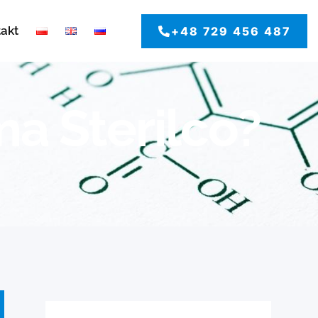
takt
+48 729 456 487
ma Sterilco?