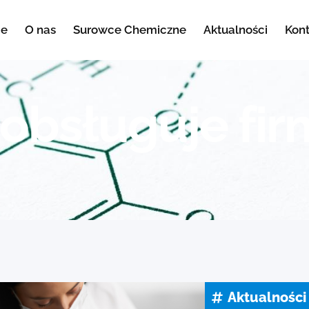
e
O nas
Surowce Chemiczne
Aktualności
Kon
 obsługuje fir
Aktualności