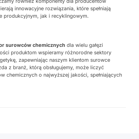
rczamy również komponenty dla producentów
rają innowacyjne rozwiązania, które spełniają
e produkcyjnym, jak i recyklingowym.
tor surowców chemicznych
dla wielu gałęzi
jakości produktom wspieramy różnorodne sektory
getykę, zapewniając naszym klientom surowce
da z branż, którą obsługujemy, może liczyć
w chemicznych o najwyższej jakości, spełniających