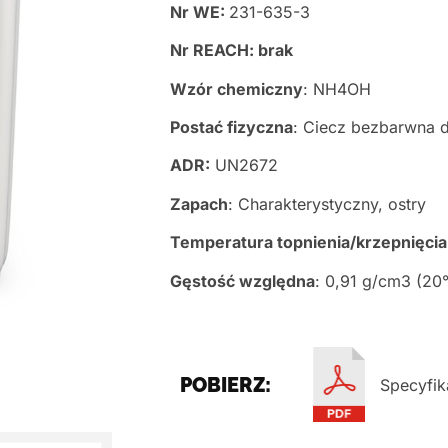
Nr WE:
231-635-3
Nr REACH: brak
Wzór chemiczny
: NH4OH
Postać fizyczna
: Ciecz bezbarwna d
ADR:
UN2672
Zapach
: Charakterystyczny, ostry
Temperatura topnienia/krzepnięcia
Gęstość względna
: 0,91 g/cm3 (20
POBIERZ:
Specyfik