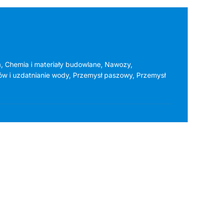
a
,
Chemia i materiały budowlane
,
Nawozy
,
ów i uzdatnianie wody
,
Przemysł paszowy
,
Przemysł