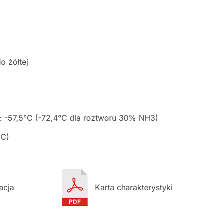
o żółtej
: -57,5°C (-72,4°C dla roztworu 30% NH3)
°C)
acja
Karta charakterystyki