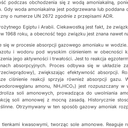
ożność podczas obchodzenia się z wodą amoniakalną, p
m. Gdy woda amoniakalna jest podgrzewana lub poddana d
ieczny o numerze UN 2672 zgodnie z przepisami ADR.
ożytnego Egiptu i Arabii. Ciekawostką jest fakt, że zwi
 w 1968 roku, a obecność tego związku jest znana nawet 
e się w procesie absorpcji gazowego amoniaku w wodzie
 azotu i wodoru pod wysokim ciśnieniem w obecności k
kszenia jego aktywności i trwałości. Jest to reakcja egzo
nach absorpcyjnych. Proces odbywa się w układzie z
zeciwprądowy), zwiększając efektywność absorpcji. 
sze ciśnienie reakcji sprzyja również absorpcji gaz
 wodorowęglanu amonu, NH₄HCO₃) jest rozpuszczany w wo
droliza soli amonowych, prowadząca do uwolniania am
cję soli amonowej z mocną zasadą. Historycznie stoso
 roślinne. Otrzymywany w ten sposób gazowy amoniak roz
 tlenkami kwasowymi, tworząc sole amonowe. Reaguje 