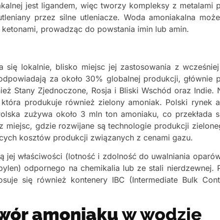
alnej jest ligandem, więc tworzy kompleksy z metalami
 utleniany przez silne utleniacze. Woda amoniakalna moż
i ketonami, prowadząc do powstania imin lub amin.
się lokalnie, blisko miejsc jej zastosowania z wcześnie
odpowiadają za około 30% globalnej produkcji, głównie
 Stany Zjednoczone, Rosja i Bliski Wschód oraz Indie. N
która produkuje również zielony amoniak. Polski rynek 
, Polska zużywa około 3 mln ton amoniaku, co przekłada
z miejsc, gdzie rozwijane są technologie produkcji zielo
ących kosztów produkcji związanych z cenami gazu.
jej właściwości (lotność i zdolność do uwalniania oparó
pylen) odpornego na chemikalia lub ze stali nierdzewnej. 
osuje się również kontenery IBC (Intermediate Bulk Cont
twór amoniaku
w wodzie