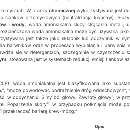
przemysłach. W branży
chemicznej
wykorzystywana jest do
cji ścieków przemysłowych (neutralizacja kwasów). Służ
ków i wody
, woda amoniakalna służy strącania metali, 
 rozcieńczona woda amoniakalna może być używana jako 
ystywana jest także jako składnik lub odczynnik w syn
ia barwników oraz w procesach wybielania i barwienia
wdza się w detergentach, szczególnie w czyszczeniu sz
nym
, stosowana jest w systemach redukcji emisji tlenków az
LP), woda amoniakalna jest klasyfikowana jako substa
e.”; “może powodować podrażnienie dróg oddechowych”; 
ości w oddychaniu. Silny ból głowy. Zawroty głowy”; w p
rze. Poparzenia skóry”; w przypadku połknięcia może p
fi przekraczać barierę krew-mózg.”
Opis