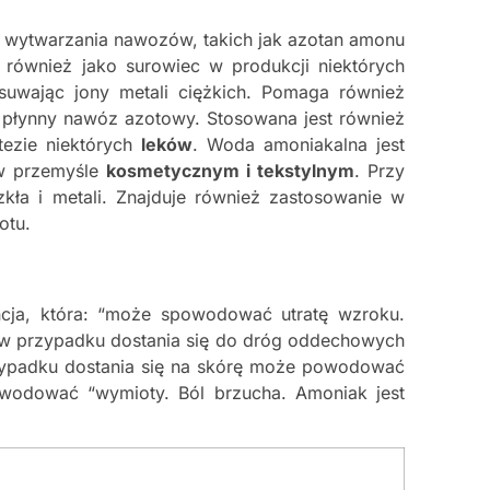
 wytwarzania nawozów, takich jak azotan amonu
y również jako surowiec w produkcji niektórych
usuwając jony metali ciężkich. Pomaga również
płynny nawóz azotowy. Stosowana jest również
tezie niektórych
leków
. Woda amoniakalna jest
 w przemyśle
kosmetycznym i tekstylnym
. Przy
kła i metali. Znajduje również zastosowanie w
otu.
ncja, która: “może spowodować utratę wzroku.
w przypadku dostania się do dróg oddechowych
rzypadku dostania się na skórę może powodować
owodować “wymioty. Ból brzucha. Amoniak jest