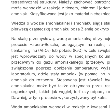
tetraedrycznej struktury. Należy zachować ostr
może wchodzić w reakcje z tlenem, chlorem i jode
amoniak. Klasyfikowana jest jako materiał niebezp
Wiedza o wodzie amoniakalnej i amoniaku sięga star
pierwszą cząsteczkę amoniaku poza Ziemią odkryto
Na skalę przemysłową, wodę amoniakalną otrzymuj
procesie Habera-Boscha, polegającym na reakcji
tlenkami glinu (Al₂O₃) lub potasu (K₂O) w celu zwię
jest wprowadzany do wody w specjalnych kolum
przeciwnym do gazu amoniakalnego (przepływ pr
zwiększona poprzez obniżenie temperatury; wyż
laboratorium, gdzie stały amoniak (w postaci np.
amoniak do roztworu. Stosowana jest również hy
amoniakalna może być także otrzymana przez reak
organicznych, takich jak węgiel, torf czy odpady
Dawniej, w tym procesie wykorzystywany był koks.
Woda amoniakalna wchodzi w reakcje z kwasami i