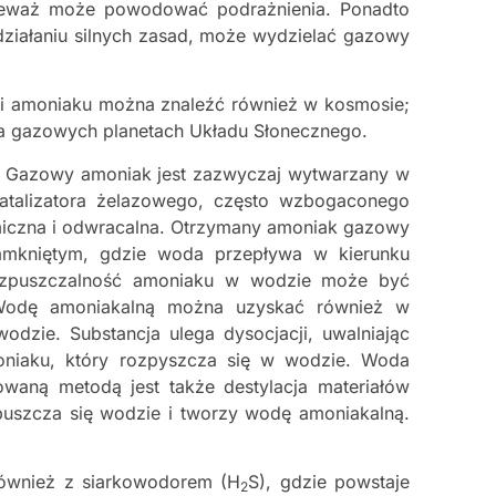
onieważ może powodować podrażnienia. Ponadto
ziałaniu silnych zasad, może wydzielać gazowy
ązki amoniaku można znaleźć również w kosmosie;
na gazowych planetach Układu Słonecznego.
. Gazowy amoniak jest zazwyczaj wytwarzany w
atalizatora żelazowego, często wzbogaconego
termiczna i odwracalna. Otrzymany amoniak gazowy
amkniętym, gdzie woda przepływa w kierunku
Rozpuszczalność amoniaku w wodzie może być
u. Wodę amoniakalną można uzyskać również w
dzie. Substancja ulega dysocjacji, uwalniając
oniaku, który rozpyszcza się w wodzie. Woda
waną metodą jest także destylacja materiałów
puszcza się wodzie i tworzy wodę amoniakalną.
również z siarkowodorem (H
S), gdzie powstaje
2