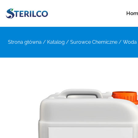
Hom
Strona główna
/
Katalog
/
Surowce Chemiczne
/ Woda 