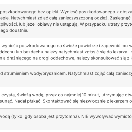
 poszkodowanego bez opieki. Wynieść poszkodowanego z obsz
ieple. Natychmiast zdjąć całą zanieczyszczoną odzież. Zasięgnąć
tpliwości, lub jeżeli objawy nie ustępują. W przypadku utraty prz
zego doustnie.
 wynieść poszkodowanego na świeże powietrze i zapewnić mu 
ddechu lub bezdechu należy natychmiast zgłosić się do lekarza 
nia drażniącego na drogi oddechowe, należy skonsultować się z 
d strumieniem wody/prysznicem. Natychmiast zdjąć całą zaniecz
e czystą, świeżą wodą, przez co najmniej 10 minut, utrzymując otw
sunąć. Nadal płukać. Skontaktować się niezwłocznie z lekarzem ok
wodą (tylko, gdy osoba jest przytomna). NIE wywoływać wymiotó