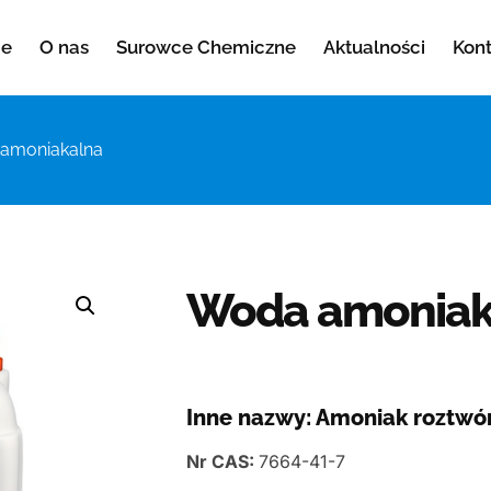
e
O nas
Surowce Chemiczne
Aktualności
Kon
amoniakalna
Woda amoniak
Inne nazwy: Amoniak roztwó
Nr CAS:
7664-41-7