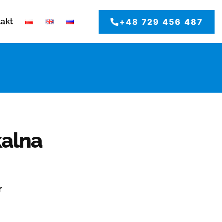
takt
+48 729 456 487
alna
r