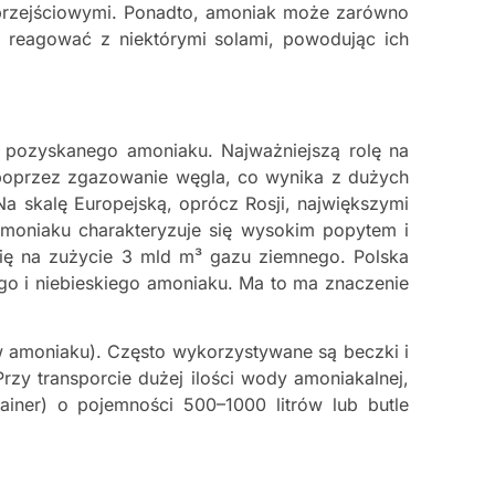
 przejściowymi. Ponadto, amoniak może zarówno
e reagować z niektórymi solami, powodując ich
j pozyskanego amoniaku. Najważniejszą rolę na
 poprzez zgazowanie węgla, co wynika z dużych
a skalę Europejską, oprócz Rosji, największymi
amoniaku charakteryzuje się wysokim popytem i
 się na zużycie 3 mld m³ gazu ziemnego. Polska
nego i niebieskiego amoniaku. Ma to ma znaczenie
w amoniaku). Często wykorzystywane są beczki i
Przy transporcie dużej ilości wody amoniakalnej,
ainer) o pojemności 500–1000 litrów lub butle