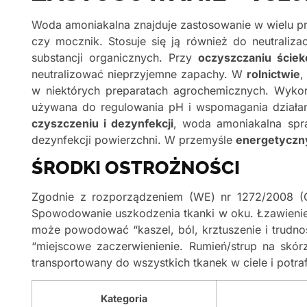
Woda amoniakalna znajduje zastosowanie w wielu 
czy mocznik. Stosuje się ją również do neutraliza
substancji organicznych. Przy
oczyszczaniu ście
neutralizować nieprzyjemne zapachy. W
rolnictwie
,
w niektórych preparatach agrochemicznych. Wykorz
używana do regulowania pH i wspomagania działan
czyszczeniu i dezynfekcji
, woda amoniakalna spra
dezynfekcji powierzchni. W przemyśle
energetycz
ŚRODKI OSTROŻNOŚCI
Zgodnie z rozporządzeniem (WE) nr 1272/2008 (C
Spowodowanie uszkodzenia tkanki w oku. Łzawieni
może powodować “kaszel, ból, krztuszenie i trudn
“miejscowe zaczerwienienie. Rumień/strup na skó
transportowany do wszystkich tkanek w ciele i potra
Kategoria