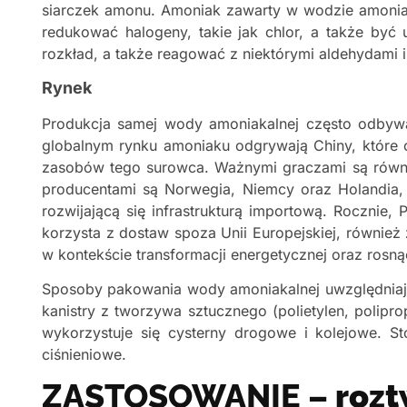
siarczek amonu. Amoniak zawarty w wodzie amoniak
redukować halogeny, takie jak chlor, a także być
rozkład, a także reagować z niektórymi aldehydami 
Rynek
Produkcja samej wody amoniakalnej często odbywa 
globalnym rynku amoniaku odgrywają Chiny, które 
zasobów tego surowca. Ważnymi graczami są również
producentami są Norwegia, Niemcy oraz Holandia, 
rozwijającą się infrastrukturą importową. Rocznie
korzysta z dostaw spoza Unii Europejskiej, również 
w kontekście transformacji energetycznej oraz rosn
Sposoby pakowania wody amoniakalnej uwzględniają 
kanistry z tworzywa sztucznego (polietylen, polipro
wykorzystuje się cysterny drogowe i kolejowe. St
ciśnieniowe.
ZASTOSOWANIE –
roz