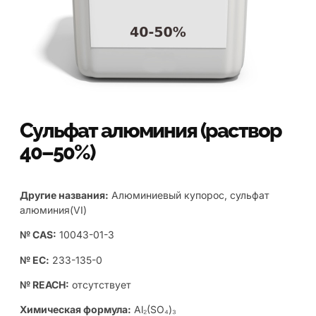
Сульфат алюминия (раствор
40–50%)
Другие названия:
Aлюминиевый купорос, сульфат
алюминия(VI)
№ CAS:
10043-01-3
№ ЕС:
233-135-0
№ REACH:
отсутствует
Химическая формула:
Al₂(SO₄)₃