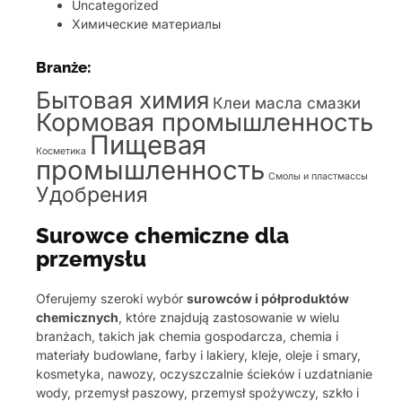
Uncategorized
Химические материалы
Branże:
Бытовая химия
Клеи масла смазки
Кормовая промышленность
Пищевая
Косметика
промышленность
Смолы и пластмассы
Удобрения
Surowce chemiczne dla
przemysłu
Oferujemy szeroki wybór
surowców i półproduktów
chemicznych
, które znajdują zastosowanie w wielu
branżach, takich jak chemia gospodarcza, chemia i
materiały budowlane, farby i lakiery, kleje, oleje i smary,
kosmetyka, nawozy, oczyszczalnie ścieków i uzdatnianie
wody, przemysł paszowy, przemysł spożywczy, szkło i