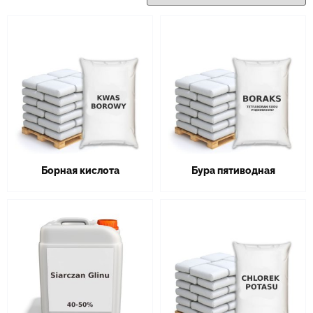
Борная кислота
Бура пятиводная