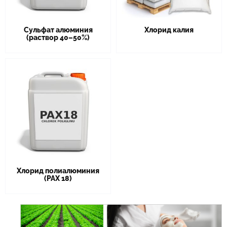
Сульфат алюминия
Хлорид калия
(раствор 40–50%)
Хлорид полиалюминия
(PAX 18)