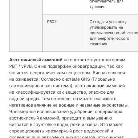
огнетушитель для
тушения.
P501
Отходы и упаковку
утилизировать на
промышленных объектах
для энергетического
сжигания.
Азотнокислый аммоний
не соответствует критериям
PBT / vPvB. Он не подвержен биодеградации, так как
является неорганическим веществом. Бионакопления
не ожидается. Согласно системе GHS (Глобально
гармонизированная система), азотнокислый аммоний
не классифицируется как вещество, опасное для
водной среды. Тем не менее, он может оказывать
негативное влияние на водные и наземные экосистемы.
Чрезмерное использование удобрений, содержащих
азотнокислый аммоний, приводит к вымыванию
нитратов в грунтовые воды, реки и озёра. Это может
спровоцировать чрезмерный рост водорослей и
последующую эвтрофикацию водоёмов, что снижает