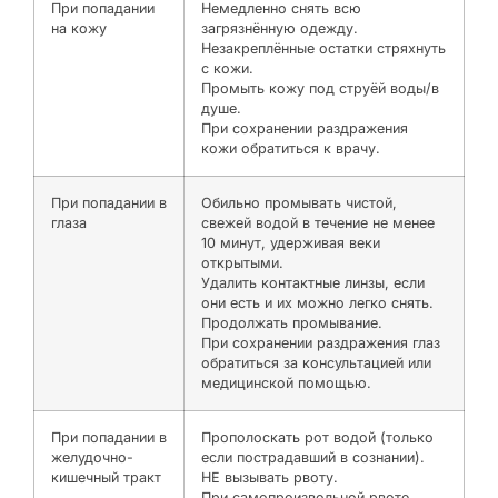
При попадании
Немедленно снять всю
на кожу
загрязнённую одежду.
Незакреплённые остатки стряхнуть
с кожи.
Промыть кожу под струёй воды/в
душе.
При сохранении раздражения
кожи обратиться к врачу.
При попадании в
Обильно промывать чистой,
глаза
свежей водой в течение не менее
10 минут, удерживая веки
открытыми.
Удалить контактные линзы, если
они есть и их можно легко снять.
Продолжать промывание.
При сохранении раздражения глаз
обратиться за консультацией или
медицинской помощью.
При попадании в
Прополоскать рот водой (только
желудочно-
если пострадавший в сознании).
кишечный тракт
НЕ вызывать рвоту.
При самопроизвольной рвоте