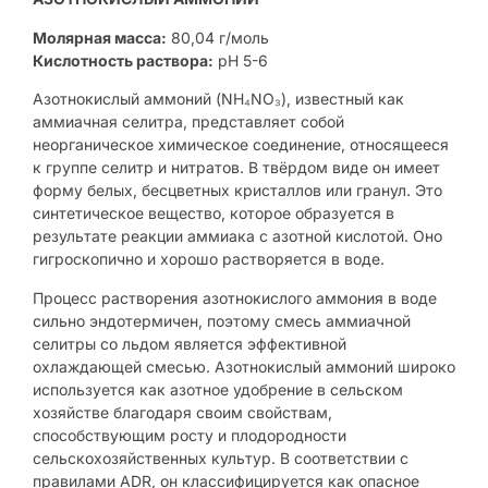
Молярная масса:
80,04 г/моль
Кислотность раствора:
pH 5-6
Азотнокислый аммоний (NH₄NO₃), известный как
аммиачная селитра, представляет собой
неорганическое химическое соединение, относящееся
к группе селитр и нитратов. В твёрдом виде он имеет
форму белых, бесцветных кристаллов или гранул. Это
синтетическое вещество, которое образуется в
результате реакции аммиака с азотной кислотой. Оно
гигроскопично и хорошо растворяется в воде.
Процесс растворения азотнокислого аммония в воде
сильно эндотермичен, поэтому смесь аммиачной
селитры со льдом является эффективной
охлаждающей смесью. Азотнокислый аммоний широко
используется как азотное удобрение в сельском
хозяйстве благодаря своим свойствам,
способствующим росту и плодородности
сельскохозяйственных культур. В соответствии с
правилами ADR, он классифицируется как опасное