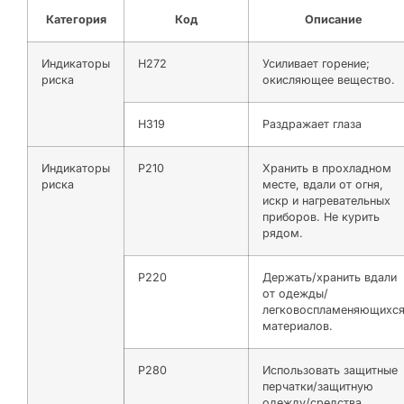
Категория
Код
Описание
Индикаторы
H272
Усиливает горение;
риска
окисляющее вещество.
H319
Раздражает глаза
Индикаторы
P210
Хранить в прохладном
риска
месте, вдали от огня,
искр и нагревательных
приборов. Не курить
рядом.
P220
Держать/хранить вдали
от одежды/
легковоспламеняющихс
материалов.
P280
Использовать защитные
перчатки/защитную
одежду/средства