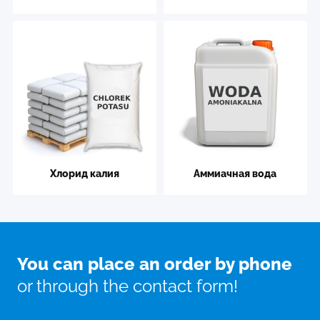
Хлорид калия
Аммиачная вода
You can place an order by phone
or through the contact form!